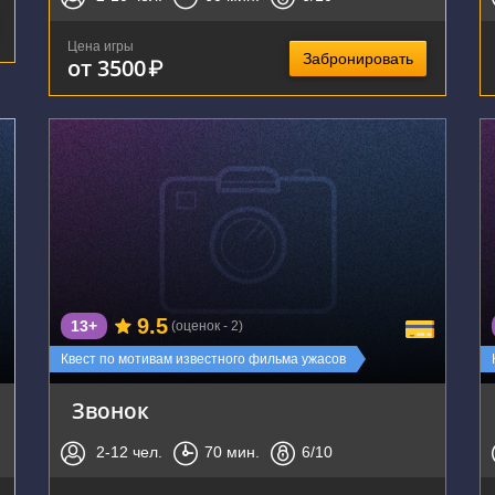
Цена игры
Забронировать
от 3500
₽
г. Воронеж, улица Кирова, 1
9.5
13+
(оценок - 2)
Квест по мотивам известного фильма ужасов
Звонок
2-12
чел.
70
мин.
6
/10