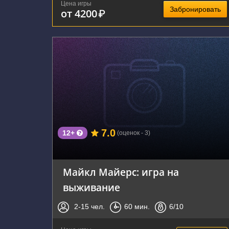
Цена игры
Забронировать
от 4200
₽
г. Воронеж, улица Владимира Невского, 38/1
7.0
12+
(оценок - 3)
Майкл Майерс: игра на
выживание
2-15
чел.
60
мин.
6
/10