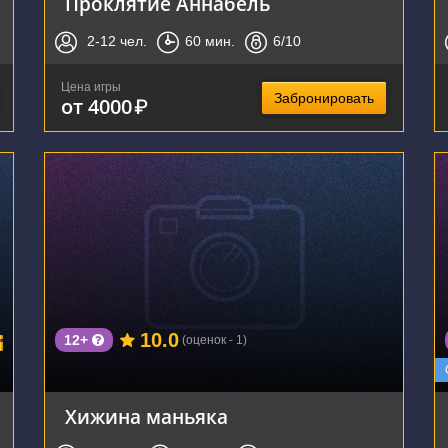
Проклятие Аннабель
2-12
чел.
60
мин.
6
/10
Цена игры
Забронировать
от 4000
₽
г. Воронеж, улица Лидии Рябцевой, 54
10.0
12+
(оценок - 1)
Хижина маньяка