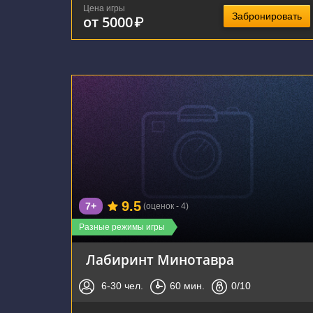
Цена игры
Забронировать
от 5000
₽
г. Воронеж, Московский проспект, 32А
9.5
7+
(оценок - 4)
Разные режимы игры
Лабиринт Минотавра
6-30
чел.
60
мин.
0
/10