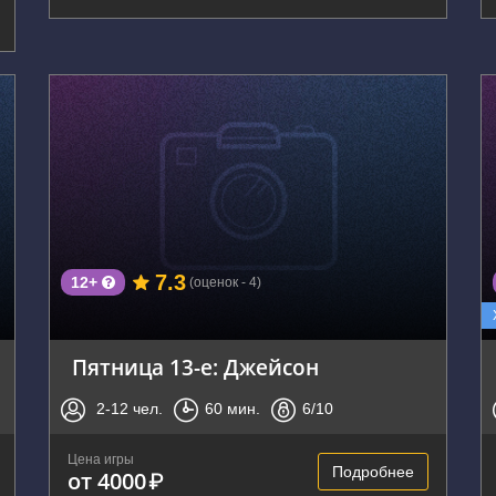
г. Воронеж, улица Генерала Лизюкова, 2
7.3
12+
(оценок - 4)
Пятница 13-е: Джейсон
2-12
чел.
60
мин.
6
/10
Цена игры
Подробнее
от 4000
₽