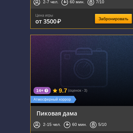
2-7
чел.
60
мин.
7
/10
Цена игры
Забронировать
от 3500
₽
г. Воронеж, улица Свободы, 59А
9.7
14+
(оценок - 3)
Атмосферный хоррор
Пиковая дама
2-15
чел.
60
мин.
5
/10