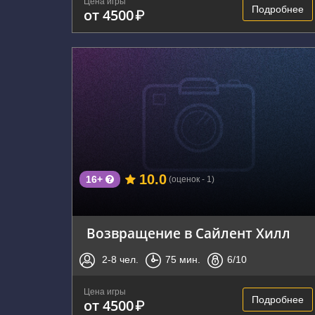
Цена игры
Подробнее
от 4500
₽
г. Воронеж, улица Владимира Невского, 38/1
10.0
16+
(оценок - 1)
Возвращение в Сайлент Хилл
2-8
чел.
75
мин.
6
/10
Цена игры
Подробнее
от 4500
₽