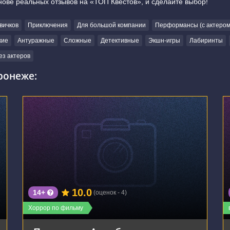
нове реальных отзывов на «ТОП Квестов», и сделайте выбор!
вичков
Приключения
Для большой компании
Перформансы (с актером
кие
Антуражные
Сложные
Детективные
Экшн-игры
Лабиринты
ез актеров
ронеже:
г. Воронеж, Плехановская улица, 52
10.0
14+
(оценок - 4)
Хоррор по фильму