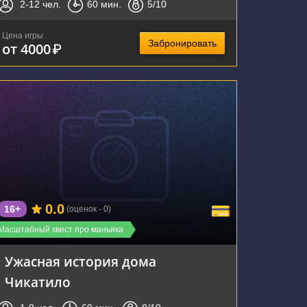
2-12
чел.
60
мин.
5
/10
Цена игры
Забронировать
от 4000
₽
г. Воронеж, Арсенальная улица, 4А
0.0
16+
(оценок - 0)
Масштабный квест про маньяка
Ужасная история дома
Чикатило