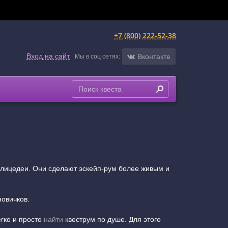
+7 (800) 222-52-38
Вход на сайт
Вконтакте
Мы в соц сетях:
е лицедеи. Они сделают эскейп-рум более живым и
новичков.
гко и просто
найти
квеструм по душе. Для этого