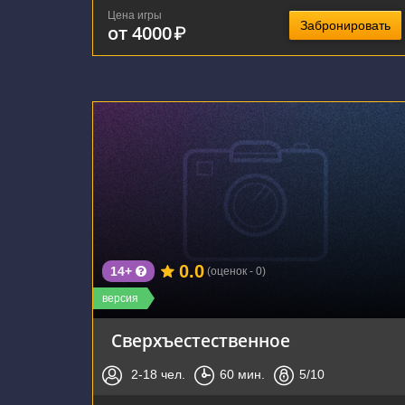
Цена игры
Забронировать
от 4000
₽
г. Воронеж, улица Свободы, 59А
0.0
14+
(оценок - 0)
версия
Сверхъестественное
2-18
чел.
60
мин.
5
/10