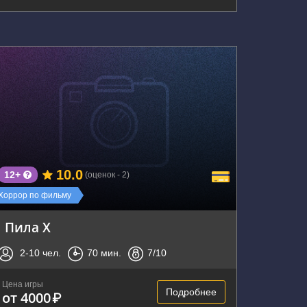
г. Воронеж, Кольцовская улица, 76
10.0
12+
(оценок - 2)
Хоррор по фильму
Пила Х
2-10
чел.
70
мин.
7
/10
Цена игры
Подробнее
от 4000
₽