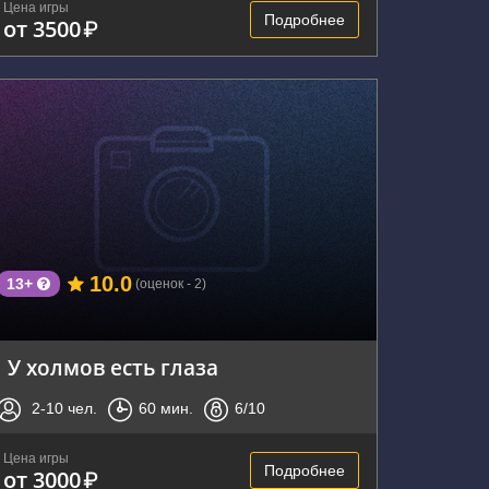
Цена игры
Подробнее
от 3500
₽
г. Воронеж, улица Хользунова, 15
10.0
13+
(оценок - 2)
У холмов есть глаза
2-10
чел.
60
мин.
6
/10
Цена игры
Подробнее
от 3000
₽