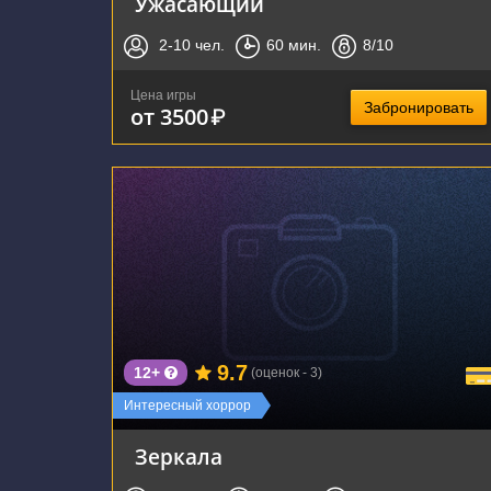
Ужасающий
2-10
чел.
60
мин.
8
/10
Цена игры
Забронировать
от 3500
₽
г. Воронеж, улица Лидии Рябцевой, 54
9.7
12+
(оценок - 3)
Интересный хоррор
Зеркала