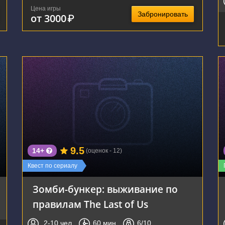
Цена игры
Забронировать
от 3000
₽
г. Воронеж, улица Домостроителей, 57
9.5
14+
(оценок - 12)
Квест по сериалу
Зомби-бункер: выживание по
правилам The Last of Us
2-10
чел.
60
мин.
6
/10