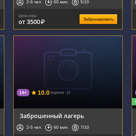
2-6
чел.
60
мин.
5
/10
Цена игры
Забронировать
от 3500
₽
г. Воронеж, улица Домостроителей, 57
10.0
14+
(оценок - 2)
Заброшенный лагерь
2-5
чел.
60
мин.
7
/10