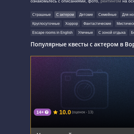
ознакомьтесь с описаниями, фото,
рейтингом
на ос
Страшные
С актером
Детские
Семейные
Для но
Круглосуточные
Хоррор
Фантастические
Мистичес
Escape rooms in English
Уличные
С зоной отдыха
Б
Популярные квесты с актером в Во
г. Воронеж, улица Домостроителей, 57
10.0
14+
(оценок - 13)