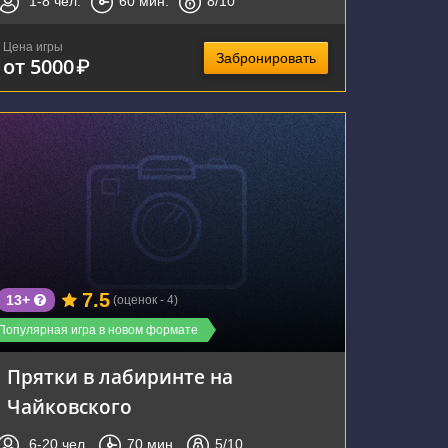
1-8
чел.
60
мин.
8
/10
Цена игры
Забронировать
от 5000
₽
г. Воронеж, улица Чайковского, 4А
7.5
13+
(оценок - 4)
Популярная игра в новом формате
Прятки в лабиринте на
Чайковского
6-20
чел.
70
мин.
5
/10