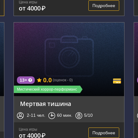
Цена игры
Подробнее
от 4000
₽
г. Воронеж, улица Ворошилова, 50
0.0
13+
(оценок - 0)
Мистический хоррор-перформанс
Мертвая тишина
2-11
чел.
60
мин.
5
/10
Цена игры
Подробнее
от 4000
₽