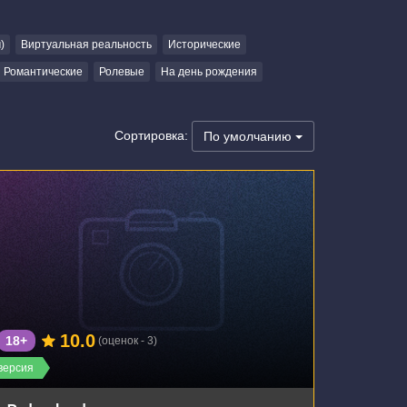
)
Виртуальная реальность
Исторические
Романтические
Ролевые
На день рождения
Сортировка:
По умолчанию
г. Воронеж, Плехановская улица, 52
10.0
18+
(оценок - 3)
версия