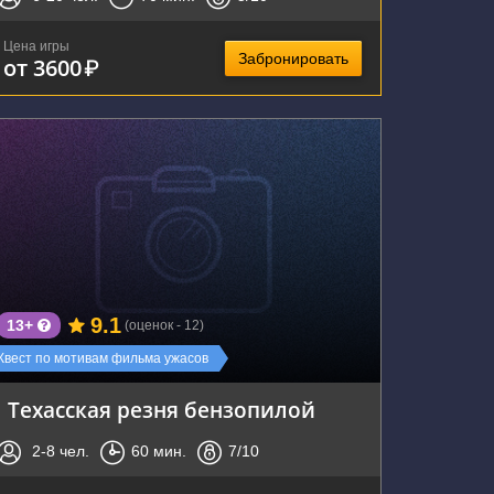
Цена игры
Забронировать
от 3600
₽
г. Воронеж, Московский проспект, 114
9.1
13+
(оценок - 12)
Квест по мотивам фильма ужасов
Техасская резня бензопилой
2-8
чел.
60
мин.
7
/10