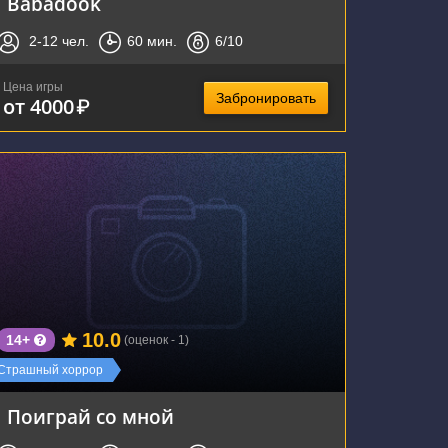
Babadook
2-12
чел.
60
мин.
6
/10
Цена игры
Забронировать
от 4000
₽
г. Воронеж, Плехановская улица, 52
10.0
14+
(оценок - 1)
Страшный хоррор
Поиграй со мной