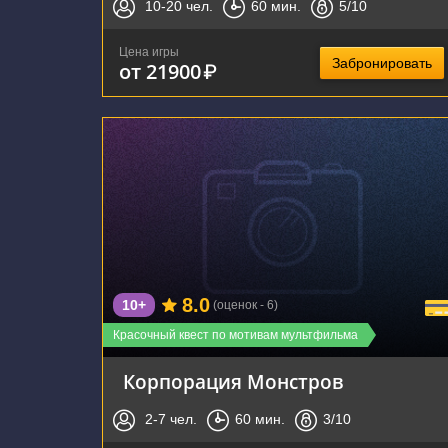
10-20
чел.
60
мин.
5
/10
Цена игры
Забронировать
от 21900
₽
г. Воронеж, ул. Московский Проспект, д.32а
8.0
10+
(оценок - 6)
Красочный квест по мотивам мультфильма
Корпорация Монстров
2-7
чел.
60
мин.
3
/10