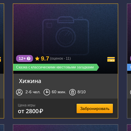
г. Воронеж, Республиканская улица, 74А
9.7
12+
(оценок - 11)
Сказка с классическими квестовыми загадками
Хижина
2-6
чел.
60
мин.
8
/10
Цена игры
Забронировать
от 2800
₽