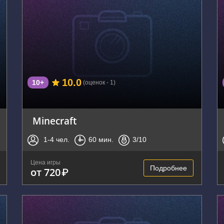
г. Воронеж, улица 20-летия Октября, 123
10.0
10+
(оценок - 1)
Minecraft
1-4
чел.
60
мин.
3
/10
Цена игры
Подробнее
от 720
₽