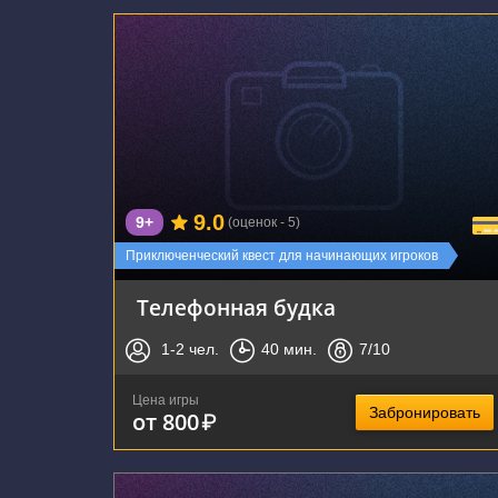
г. Воронеж, Республиканская улица, 74А
9.0
9+
(оценок - 5)
Приключенческий квест для начинающих игроков
Телефонная будка
1-2
чел.
40
мин.
7
/10
Цена игры
Забронировать
от 800
₽