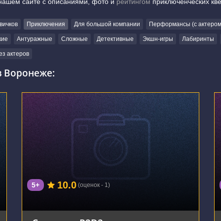
нашем сайте с описаниями, фото и
рейтингом
приключенческих кве
вичков
Приключения
Для большой компании
Перформансы (с актером
кие
Антуражные
Сложные
Детективные
Экшн-игры
Лабиринты
ез актеров
 Воронеже:
г. Воронеж, улица Фридриха Энгельса, 64А
10.0
5+
(оценок - 1)