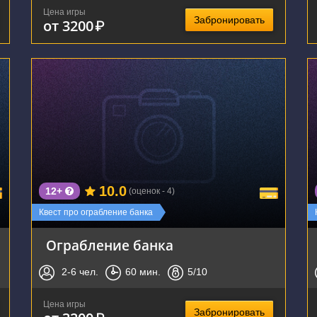
Цена игры
Забронировать
от 3200
₽
г. Воронеж, улица Владимира Невского, 24А
10.0
12+
(оценок - 4)
Квест про ограбление банка
Ограбление банка
2-6
чел.
60
мин.
5
/10
Цена игры
Забронировать