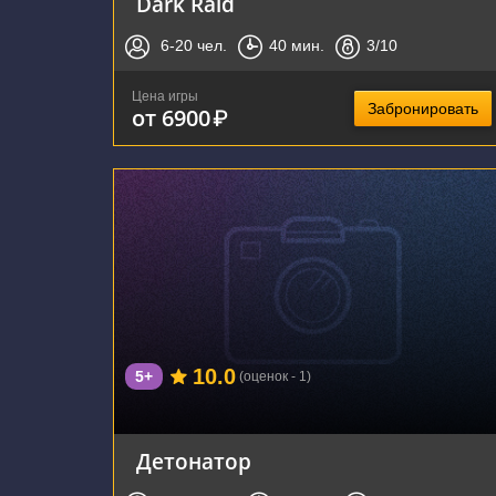
Dark Raid
6-20
чел.
40
мин.
3
/10
Цена игры
Забронировать
от 6900
₽
г. Воронеж, улица Фридриха Энгельса, 64А
10.0
5+
(оценок - 1)
Детонатор