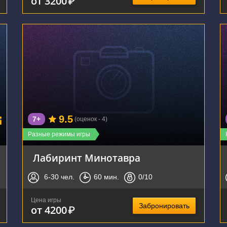
от 3200
₽
г. Воронеж, Московский проспект, 32А
9.5
7+
(оценок - 4)
Разные режимы игры
Лабиринт Минотавра
6-30
чел.
60
мин.
0
/10
Цена игры
Забронировать
от 4200
₽