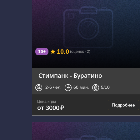
г. Воронеж, ул. 20-летия ВЛКСМ, д.54 А
10.0
10+
(оценок - 2)
Стимпанк - Буратино
2-6
чел.
60
мин.
5
/10
Цена игры
Подробнее
от 3000
₽