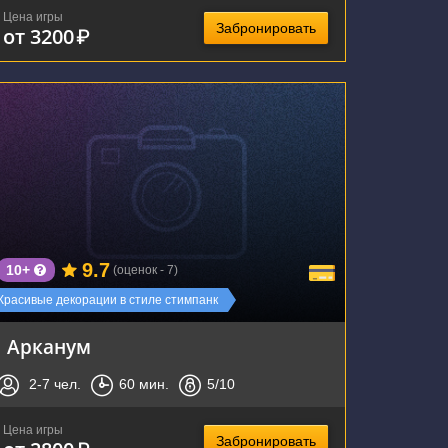
Цена игры
Забронировать
от 3200
₽
г. Воронеж, Республиканская улица, 74А
9.7
10+
(оценок - 7)
Красивые декорации в стиле стимпанк
Арканум
2-7
чел.
60
мин.
5
/10
Цена игры
Забронировать