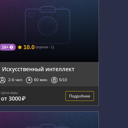
г. Воронеж, улица 20-летия ВЛКСМ, 54А
10.0
10+
(оценок - 1)
Искусственный интеллект
2-6
чел.
60
мин.
5
/10
Цена игры
Подробнее
от 3000
₽