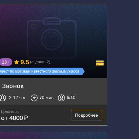
г. Воронеж, улица Кирова, 1
9.5
13+
(оценок - 2)
Квест по мотивам известного фильма ужасов
Звонок
2-12
чел.
70
мин.
6
/10
Цена игры
Подробнее
от 4000
₽