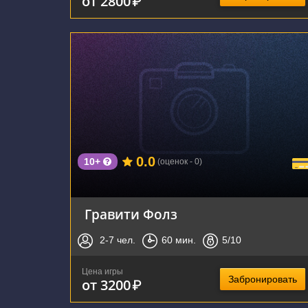
от 2800
₽
г. Воронеж, улица Чайковского, 4А
0.0
10+
(оценок - 0)
Гравити Фолз
2-7
чел.
60
мин.
5
/10
Цена игры
Забронировать
от 3200
₽