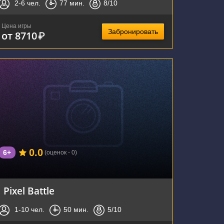
2-6
чел.
77
мин.
8
/10
Цена игры
Забронировать
от 8710
₽
г. Воронеж, Средне-Московская улица, 15/17
0.0
6+
(оценок - 0)
Pixel Battle
1-10
чел.
50
мин.
5
/10