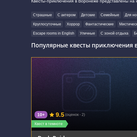
Квесты-приключения в Воронеже представлены на 
Страшные
С актером
Детские
Семейные
Для но
Круглосуточные
Хоррор
Фантастические
Мистичес
Escape rooms in English
Уличные
С зоной отдыха
Б
Популярные квесты приключения в
г. Воронеж, улица Фридриха Энгельса, 64А
9.5
10+
(оценок - 2)
Квест в темноте