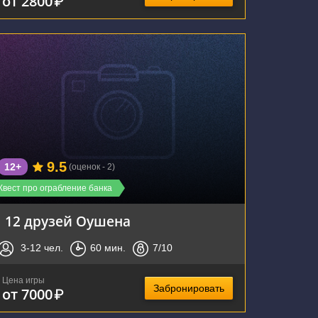
от 2800
₽
г. Воронеж, улица Владимира Невского, 24А
9.5
12+
(оценок - 2)
Квест про ограбление банка
12 друзей Оушена
3-12
чел.
60
мин.
7
/10
Цена игры
Забронировать
от 7000
₽