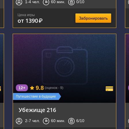
1-4
чел.
60
мин.
0
/10
Цена игры
Забронировать
от 1390
₽
г. Воронеж, Республиканская улица, 74А
9.8
12+
(оценок - 9)
Путешествие в будущие
Убежище 216
2-7
чел.
60
мин.
6
/10