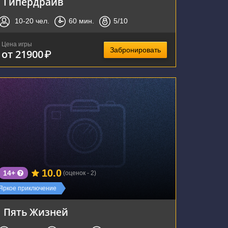
Гипердрайв
10-20
чел.
60
мин.
5
/10
Цена игры
Забронировать
от 21900
₽
г. Воронеж, улица Фридриха Энгельса, 64А
10.0
14+
(оценок - 2)
Яркое приключение
Пять Жизней