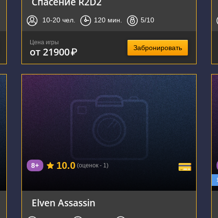
Спасение R2D2
10-20
чел.
120
мин.
5
/10
Цена игры
Забронировать
от 21900
₽
г. Воронеж, улица Фридриха Энгельса, 64А
10.0
8+
(оценок - 1)
Elven Assassin