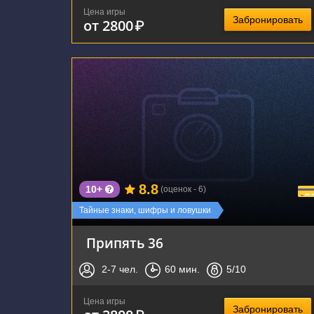
Цена игры
Забронировать
от 2800
₽
г. Воронеж, Республиканская улица, 74А
8.8
10+
(оценок - 6)
Тайные знаки, шифры и ловушки
Припять 36
2-7
чел.
60
мин.
5
/10
Цена игры
Забронировать