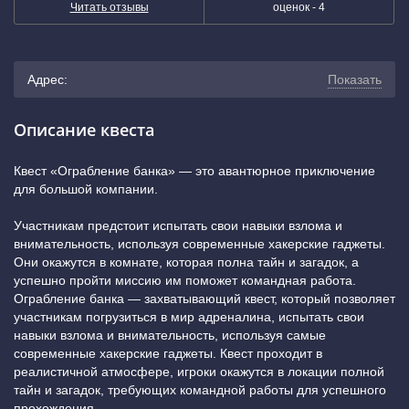
Читать отзывы
оценок -
4
Адрес:
Показать
г. Воронеж, улица Владимира Невского, 24А (2 минуты
Описание квеста
пешком от остановки «Бульвар Победы». Вход в
Квест «Ограбление банка» — это авантюрное приключение
для большой компании.
подвальное помещение со стороны жилого дома)
Участникам предстоит испытать свои навыки взлома и
(показать на карте)
внимательность, используя современные хакерские гаджеты.
Они окажутся в комнате, которая полна тайн и загадок, а
+7 (800) 222-52-38
успешно пройти миссию им поможет командная работа.
Ограбление банка — захватывающий квест, который позволяет
участникам погрузиться в мир адреналина, испытать свои
навыки взлома и внимательность, используя самые
современные хакерские гаджеты. Квест проходит в
реалистичной атмосфере, игроки окажутся в локации полной
тайн и загадок, требующих командной работы для успешного
прохождения.