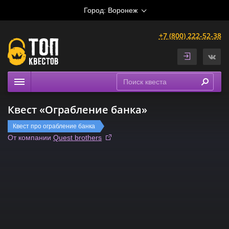
Город:
Воронеж
+7 (800) 222-52-38
Квесты
Квест «Ограбление банка»
Расписание
Квест про ограбление банка
Рейтинги
От компании
Quest brothers
На карте