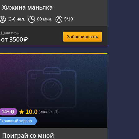
Хижина маньяка
2-6
чел.
60
мин.
5
/10
Цена игры
Забронировать
от 3500
₽
г. Воронеж, Плехановская улица, 52
10.0
14+
(оценок - 1)
Страшный хоррор
Поиграй со мной