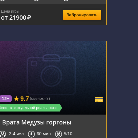
Цена игры
Забронировать
от 21900
₽
г. Воронеж, улица Фридриха Энгельса, 64А
9.7
12+
(оценок - 3)
Квест в виртуальной реальности
Врата Медузы горгоны
2-4
чел.
60
мин.
5
/10