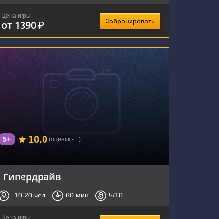
Цена игры
Забронировать
от 1390
₽
г. Воронеж, улица Фридриха Энгельса, 64А
10.0
5+
(оценок - 1)
Гипердрайв
10-20
чел.
60
мин.
5
/10
Цена игры