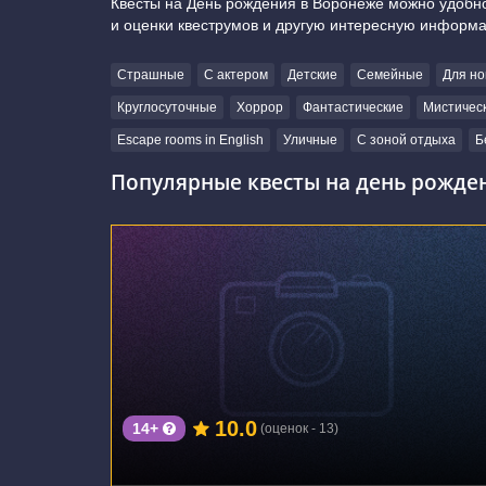
Квесты на День рождения в Воронеже можно удобно
и оценки квеструмов и другую интересную информ
Страшные
С актером
Детские
Семейные
Для но
Круглосуточные
Хоррор
Фантастические
Мистичес
Escape rooms in English
Уличные
С зоной отдыха
Б
Популярные квесты на день рожде
г. Воронеж, улица Домостроителей, 57
10.0
14+
(оценок - 13)