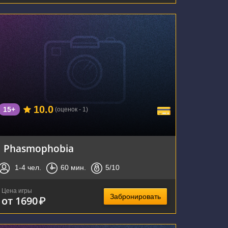
г. Воронеж, улица Фридриха Энгельса, 64А
10.0
15+
(оценок - 1)
Phasmophobia
1-4
чел.
60
мин.
5
/10
Цена игры
Забронировать
от 1690
₽