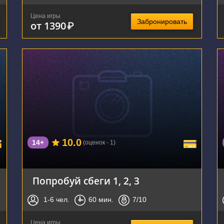
Цена игры
Забронировать
от 1390
₽
г. Воронеж, улица Фридриха Энгельса, 64А
10.0
14+
(оценок - 1)
Попробуй сбеги 1, 2, 3
1-6
чел.
60
мин.
7
/10
Цена игры