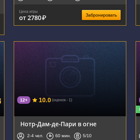
Цена игры
Забронировать
от 2780
₽
г. Воронеж, улица Фридриха Энгельса, 64А
10.0
12+
(оценок - 1)
Нотр-Дам-де-Пари в огне
2-4
чел.
60
мин.
5
/10