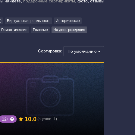
Вы найдете,
подарочные сертификаты
, фото, отзывы
)
Виртуальная реальность
Исторические
Романтические
Ролевые
На день рождения
Сортировка:
По умолчанию
г. Воронеж, улица Лидии Рябцевой, 54
10.0
12+
(оценок - 1)