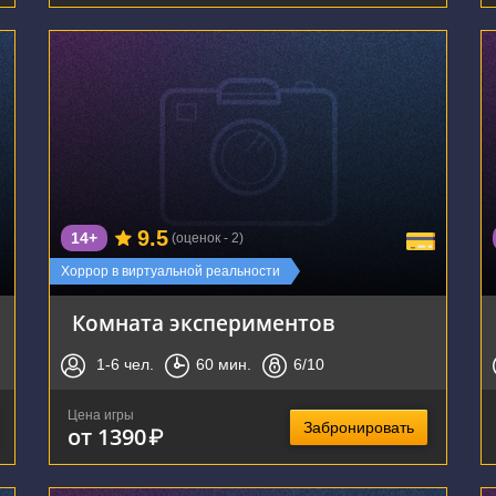
г. Воронеж, улица Фридриха Энгельса, 64А
9.5
14+
(оценок - 2)
Хоррор в виртуальной реальности
Комната экспериментов
1-6
чел.
60
мин.
6
/10
Цена игры
Забронировать
от 1390
₽