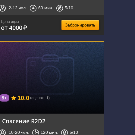
2-12
чел.
60
мин.
5
/10
Цена игры
Забронировать
от 4000
₽
г. Воронеж, улица Фридриха Энгельса, 64А
10.0
5+
(оценок - 1)
Спасение R2D2
10-20
чел.
120
мин.
5
/10