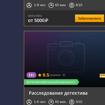
1-8
чел.
60
мин.
8
/10
Цена игры
Забронировать
от 5000
₽
г. Воронеж, улица Фридриха Энгельса, 64А
9.5
14+
(оценок - 2)
Детектив в виртуальной реальности
Расследование детектива
1-6
чел.
60
мин.
3
/10