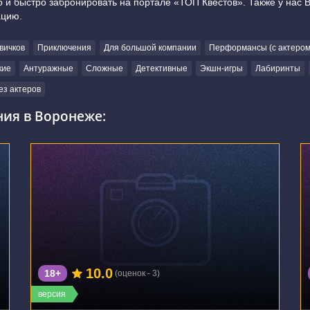
 и быстро забронировать на портале «ТОП Квестов». Также у нас 
ацию.
вичков
Приключения
Для большой компании
Перформансы (с актером
кие
Антуражные
Сложные
Детективные
Экшн-игры
Лабиринты
ез актеров
ния в Воронеже:
г. Воронеж, Плехановская улица, 52
10.0
18+
(оценок - 3)
версия