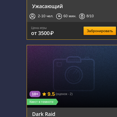
Ужасающий
2-10
чел.
60
мин.
8
/10
Цена игры
Забронировать
от 3500
₽
г. Воронеж, улица Фридриха Энгельса, 64А
9.5
10+
(оценок - 2)
Квест в темноте
Dark Raid