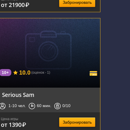
Забронировать
от 21900
₽
г. Воронеж, улица Фридриха Энгельса, 64А
10.0
10+
(оценок - 1)
Serious Sam
1-10
чел.
60
мин.
0
/10
Цена игры
Забронировать
от 1390
₽