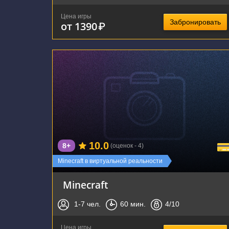
Цена игры
Забронировать
от 1390
₽
г. Воронеж, улица Фридриха Энгельса, 64А
10.0
8+
(оценок - 4)
Minecraft в виртуальной реальности
Minecraft
1-7
чел.
60
мин.
4
/10
Цена игры