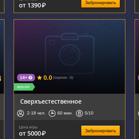
Забронировать
от 1390
₽
г. Воронеж, улица Свободы, 59А
0.0
14+
(оценок - 0)
версия
Сверхъестественное
2-18
чел.
60
мин.
5
/10
Цена игры
Забронировать
от 5000
₽