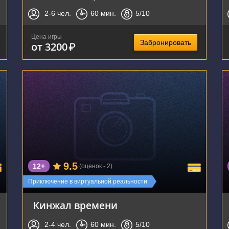
2-6
чел.
60
мин.
5
/10
Цена игры
Забронировать
от 3200
₽
г. Воронеж, улица Фридриха Энгельса, 64А
9.5
12+
(оценок - 2)
Приключение в виртуальной реальности
Кинжал времени
2-4
чел.
60
мин.
5
/10