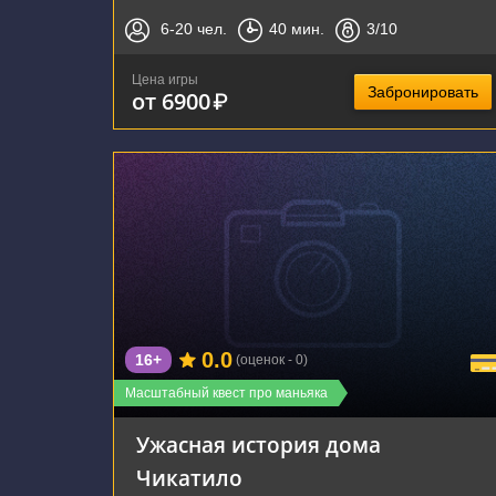
6-20
чел.
40
мин.
3
/10
Цена игры
Забронировать
от 6900
₽
г. Воронеж, Арсенальная улица, 4А
0.0
16+
(оценок - 0)
Масштабный квест про маньяка
Ужасная история дома
Чикатило