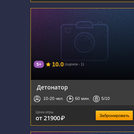
г. Воронеж, улица Фридриха Энгельса, 64А
10.0
5+
(оценок - 1)
Детонатор
10-20
чел.
60
мин.
5
/10
Цена игры
Забронировать
от 21900
₽