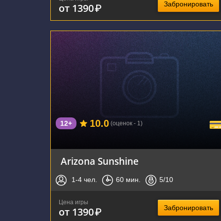
Забронировать
от 1390
₽
г. Воронеж, улица Фридриха Энгельса, 64А
10.0
12+
(оценок - 1)
Arizona Sunshine
1-4
чел.
60
мин.
5
/10
Цена игры
Забронировать
от 1390
₽