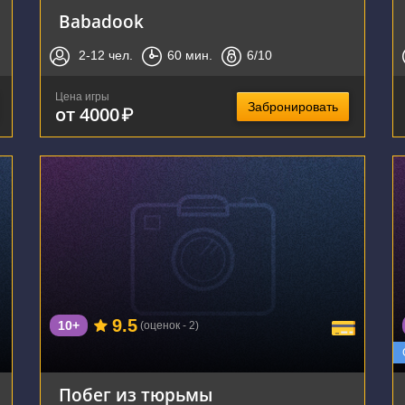
Babadook
2-12
чел.
60
мин.
6
/10
Цена игры
Забронировать
от 4000
₽
г. Воронеж, улица Владимира Невского, 24А
9.5
10+
(оценок - 2)
Побег из тюрьмы