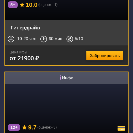
10.0
5+
(оценок - 1)
Гипердрайв
10-20
чел.
60
мин.
5
/10
Цена игры
Забронировать
от 21900 ₽
Инфо
9.7
12+
(оценок - 3)