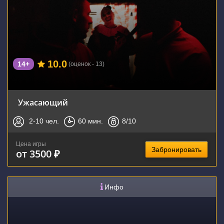
10.0
14+
(оценок - 13)
Ужасающий
2-10
чел.
60
мин.
8
/10
Цена игры
Забронировать
от 3500 ₽
Инфо