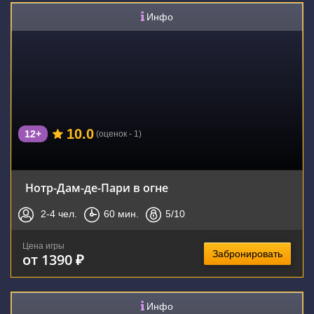
Инфо
10.0
12+
(оценок - 1)
Нотр-Дам-де-Пари в огне
2-4
чел.
60
мин.
5
/10
Цена игры
Забронировать
от 1390 ₽
Инфо