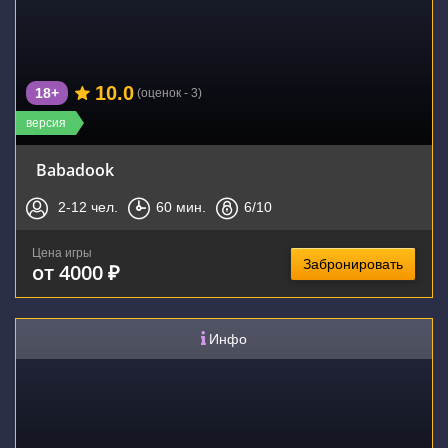
10.0
18+
(оценок - 3)
версия
Babadook
2-12
чел.
60
мин.
6
/10
Цена игры
Забронировать
от 4000 ₽
Инфо