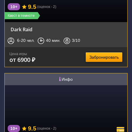
9.5
10+
(оценок - 2)
Квест в темноте
Dark Raid
6-20
чел.
40
мин.
3
/10
Цена игры
Забронировать
от 6900 ₽
Инфо
9.5
10+
(оценок - 2)