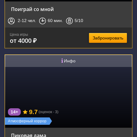
Поиграй со мной
2-12
чел.
60
мин.
5
/10
Цена игры
Забронировать
от 4000 ₽
Инфо
9.7
14+
(оценок - 3)
Атмосферный хоррор
Пиковая дама