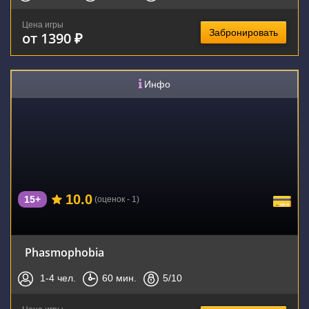
Цена игры
Забронировать
от 1390 ₽
Инфо
10.0
15+
(оценок - 1)
Phasmophobia
1-4
чел.
60
мин.
5
/10