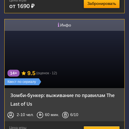
Цена игры
Забронировать
от 1690 ₽
Инфо
9.5
14+
(оценок - 12)
Квест по сериалу
Зомби-бункер: выживание по правилам The
Last of Us
2-10
чел.
60
мин.
6
/10
Цена игры