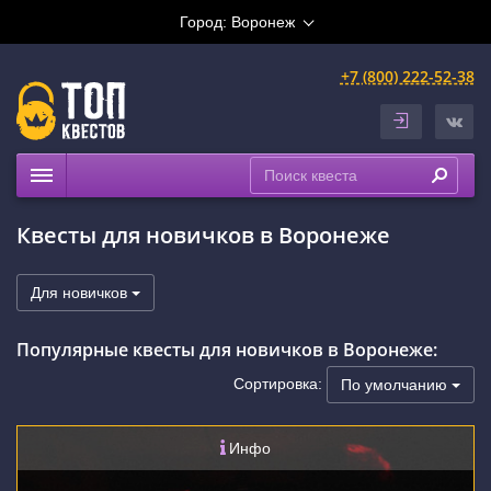
Город:
Воронеж
+7 (800) 222-52-38
Квесты
Квесты для новичков в Воронеже
Расписание
Рейтинги
Для новичков
На карте
Популярные квесты для новичков в Воронеже:
Сортировка:
По умолчанию
Инфо