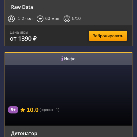
Raw Data
1-2
чел.
60
мин.
5
/10
Цена игры
Забронировать
от 1390 ₽
Инфо
10.0
5+
(оценок - 1)
Детонатор