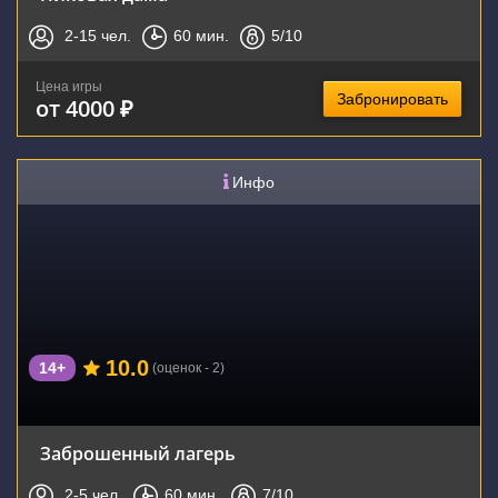
2-15
чел.
60
мин.
5
/10
Цена игры
Забронировать
от 4000 ₽
Инфо
10.0
14+
(оценок - 2)
Заброшенный лагерь
2-5
чел.
60
мин.
7
/10