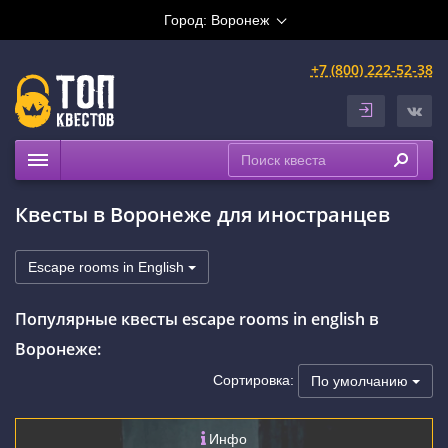
Город:
Воронеж
+7 (800) 222-52-38
Квесты
Квесты в Воронеже для иностранцев
Расписание
Рейтинги
Escape rooms in English
На карте
Популярные квесты escape rooms in english в
Воронеже:
Сортировка:
По умолчанию
Инфо