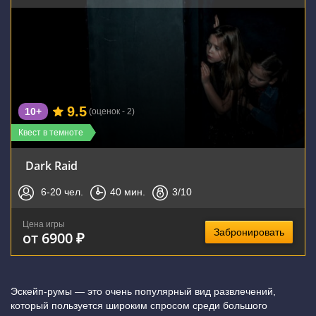
9.5
10+
(оценок - 2)
Квест в темноте
Dark Raid
6-20
чел.
40
мин.
3
/10
Цена игры
Забронировать
от 6900 ₽
Эскейп-румы — это очень популярный вид развлечений,
который пользуется широким спросом среди большого