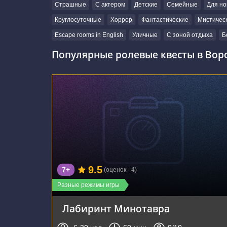
Страшные
С актером
Детские
Семейные
Для но
Круглосуточные
Хоррор
Фантастические
Мистичес
Escape rooms in English
Уличные
С зоной отдыха
Б
Популярные ролевые квесты в Вор
г. Воронеж, Московский проспект, 32А
9.5
7+
(оценок - 4)
Разные режимы игры
Лабиринт Минотавра