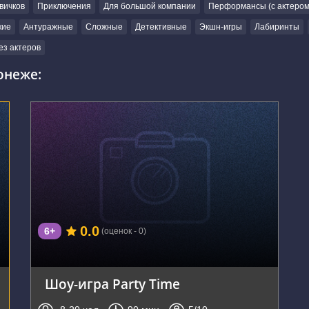
вичков
Приключения
Для большой компании
Перформансы (с актером
кие
Антуражные
Сложные
Детективные
Экшн-игры
Лабиринты
ез актеров
онеже:
г. Воронеж, Московский проспект, 114
0.0
6+
(оценок - 0)
Шоу-игра Party Time