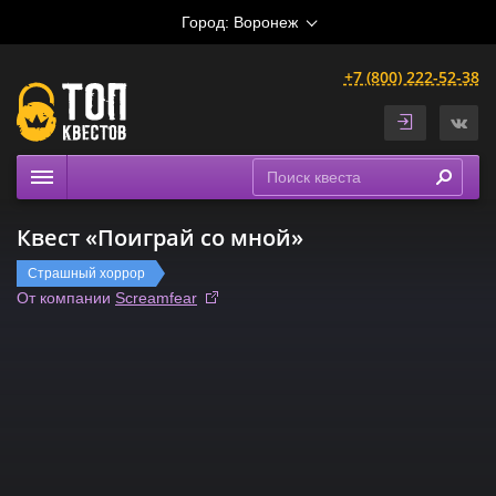
Город:
Воронеж
+7 (800) 222-52-38
Квесты
Квест «Поиграй со мной»
Расписание
Страшный хоррор
Рейтинги
От компании
Screamfear
На карте