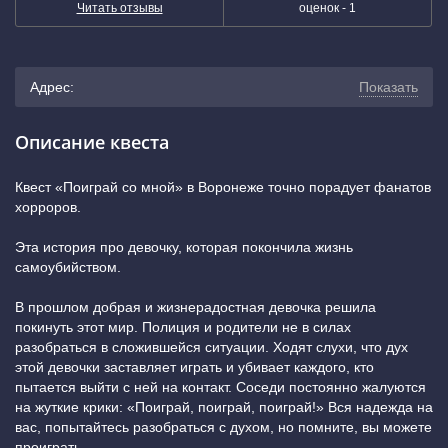
Читать отзывы
оценок -
1
Адрес:
Показать
г. Воронеж, Плехановская улица, 52 (4 минуты пешком
Описание квеста
от остановки «Площадь Застава», вход со двора)
Квест «Поиграй со мной» в Воронеже точно порадует фанатов
хорроров.
(показать на карте)
Эта история про девочку, которая покончила жизнь
+7 (800) 222-52-38
самоубийством.
В прошлом добрая и жизнерадостная девочка решила
покинуть этот мир. Полиция и родители не в силах
разобраться в сложившейся ситуации. Ходят слухи, что дух
этой девочки заставляет играть и убивает каждого, кто
пытается выйти с ней на контакт. Соседи постоянно жалуются
на жуткие крики: «Поиграй, поиграй, поиграй!» Вся надежда на
вас, попытайтесь разобраться с духом, но помните, вы можете
проиграть.